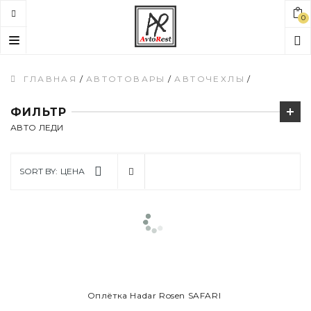
0
Toggle
navigation
ГЛАВНАЯ
/
АВТОТОВАРЫ
/
АВТОЧЕХЛЫ
/
ФИЛЬТР
АВТО ЛЕДИ
SORT BY:
ЦЕНА
В КОРЗИНУ
Оплётка Hadar Rosen SAFARI