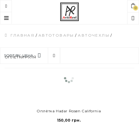
0
Toggle
navigation
ГЛАВНАЯ
/
АВТОТОВАРЫ
/
АВТОЧЕХЛЫ
/
SORT BY:
ЦЕНА
ОПЛЕТКИ РУЛЯ
Оплётка Hadar Rosen California
150,00 грн.