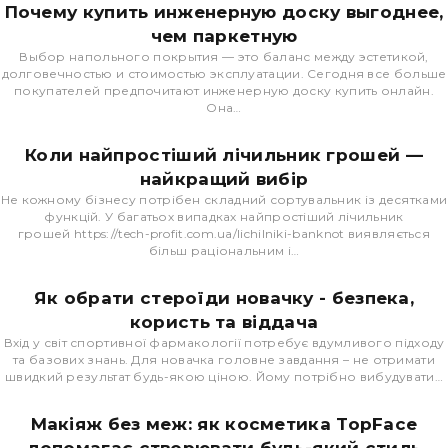
Почему купить инженерную доску выгоднее,
чем паркетную
Выбор напольного покрытия — это баланс между эстетикой,
долговечностью и стоимостью эксплуатации. Сегодня все больше
покупателей предпочитают инженерную доску купить онлайн.
Она…
Коли найпростіший лічильник грошей —
найкращий вибір
Не кожному бізнесу потрібен складний сортувальник із десятками
функцій. У багатьох випадках найпростіший лічильник
грошей https://tech-profit.com.ua/lichilniki-banknot виявляється
більш раціональним і…
Як обрати стероїди новачку - безпека,
користь та віддача
Вхід у світ спортивної фармакології потребує вдумливого підходу
та базових знань. Для новачка головне завдання – не отримати
швидкий результат будь-якою ціною. Йому потрібно вибудувати…
Макіяж без меж: як косметика TopFace