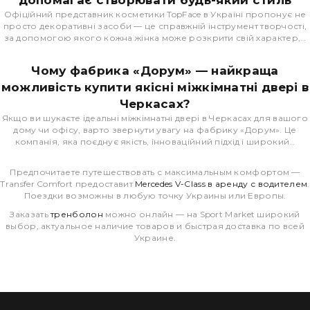
допомагає створювати будь-який стиль
Офіційний представник косметики TopFace в Україні пропонує не
просто декоративні засоби — це справжній інструмент творчості,
за допомогою якого кожна жінка може розкрити свій характер,…
Чому фабрика «Дорум» — найкраща
можливість купити якісні міжкімнатні двері в
Черкасах?
Якщо ви шукаєте ідеальні міжкімнатні двері в Черкасах для вашого
дому чи офісу, варто звернути увагу на фабрику «Дорум». Це
компанія, яка поєднує якість, інноваційний підхід і широкий…
Предпочитаете путешествовать с максимальным комфортом —
Transfer Comfort предоставит
Mercedes V-Class в аренду с водителем
.
Поездки возможны в любую точку Украины или Европы.
Заказать
тренболон
можно онлайн — на Sport Market широкий
выбор, актуальное наличие товаров и быстрая доставка по всей
Украине.