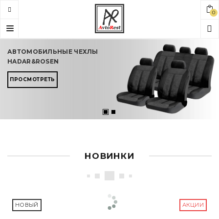
0
Toggle
navigation
АВТОМОБИЛЬНЫЕ ЧЕХЛЫ
HADAR&ROSEN
ПРОСМОТРЕТЬ
НОВИНКИ
НОВЫЙ
АКЦИИ